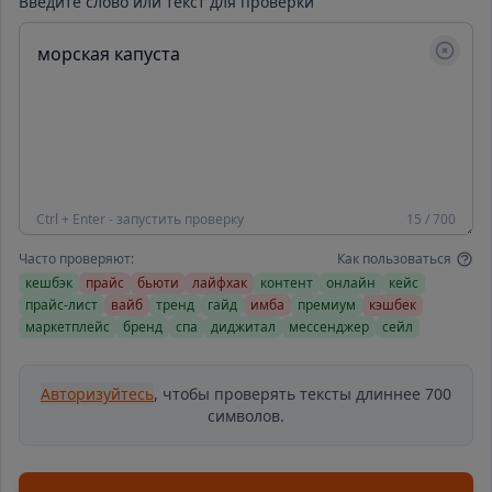
Введите слово или текст для проверки
Ctrl + Enter - запустить проверку
15 / 700
Часто проверяют:
Как пользоваться
кешбэк
прайс
бьюти
лайфхак
контент
онлайн
кейс
прайс-лист
вайб
тренд
гайд
имба
премиум
кэшбек
маркетплейс
бренд
спа
диджитал
мессенджер
сейл
Авторизуйтесь
, чтобы проверять тексты длиннее 700
символов.