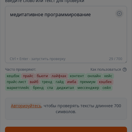
Введите слово или текст для проверки
Ctrl + Enter - запустить проверку
29 / 700
Часто проверяют:
Как пользоваться
кешбэк
прайс
бьюти
лайфхак
контент
онлайн
кейс
прайс-лист
вайб
тренд
гайд
имба
премиум
кэшбек
маркетплейс
бренд
спа
диджитал
мессенджер
сейл
Авторизуйтесь
, чтобы проверять тексты длиннее 700
символов.