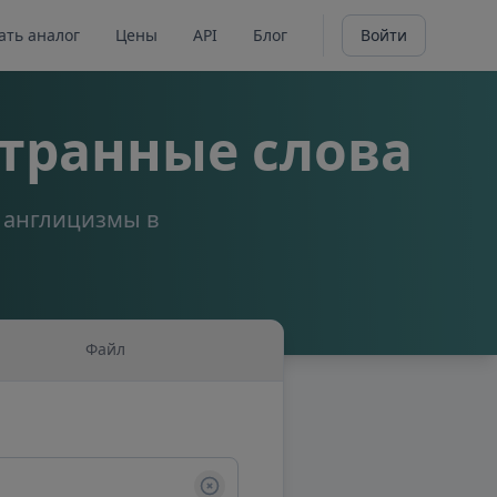
ать аналог
Цены
API
Блог
Войти
транные слова
а англицизмы в
Файл