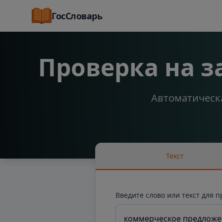
ГосСловарь
Проверка на 
Автоматическа
Текст
Введите слово или текст для 