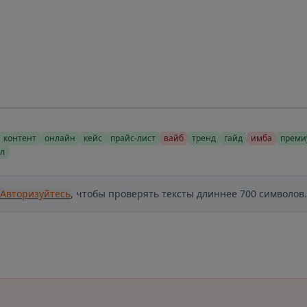
контент
онлайн
кейс
прайс-лист
вайб
тренд
гайд
имба
преми
л
Авторизуйтесь
, чтобы проверять тексты длиннее 700 символов.