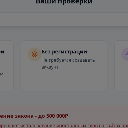
Ваши проверки
ри
Без регистрации
я
Не требуется создавать
аккаунт.
ым
ние закона - до 500 000₽
прещают использование иностранных слов на сайтах ор