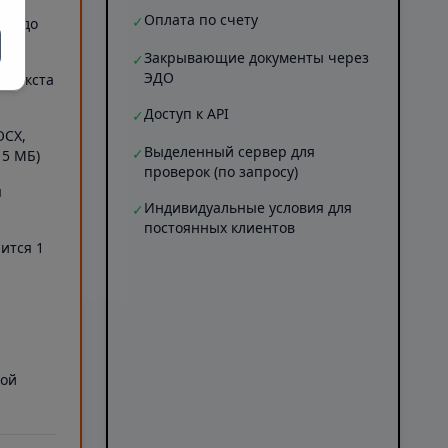
Оплата по счету
✓
ов (до
Закрывающие документы через
✓
ЭДО
Б текста
Доступ к API
✓
OCX,
Выделенный сервер для
✓
 5 МБ)
проверок (по запросу)
я
Индивидуальные условия для
✓
постоянных клиентов
ится 1
а
ной