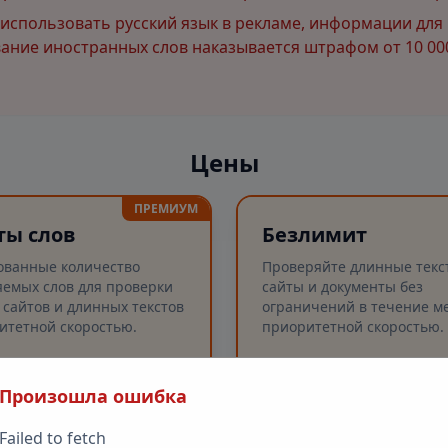
спользовать русский язык в рекламе, информации для 
ние иностранных слов наказывается штрафом от 10 000
Цены
ПРЕМИУМ
ты слов
Безлимит
ованные количество
Проверяйте длинные текс
емых слов для проверки
сайты и документы без
 сайтов и длинных текстов
ограничений в течение ме
итетной скоростью.
приоритетной скоростью.
Произошла ошибка
рка слов
Безлимитные проверк
✓
рка длинных текстов (до
Проверка слов
✓
Failed to fetch