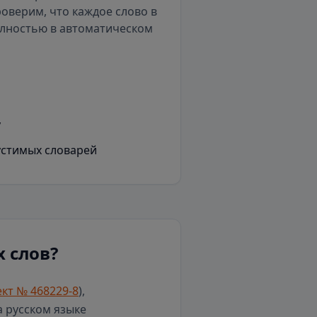
роверим, что каждое слово в
олностью в автоматическом
у
устимых словарей
 слов?
кт № 468229-8
),
а русском языке