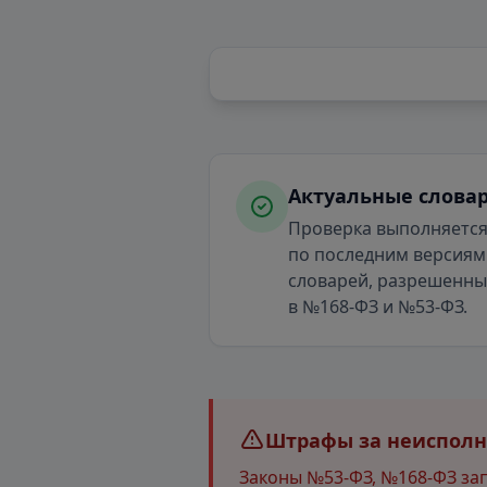
Актуальные слова
Проверка выполняетс
по последним версиям
словарей, разрешенн
в №168-ФЗ и №53-ФЗ.
Штрафы за неисполне
Законы №53-ФЗ, №168-ФЗ за