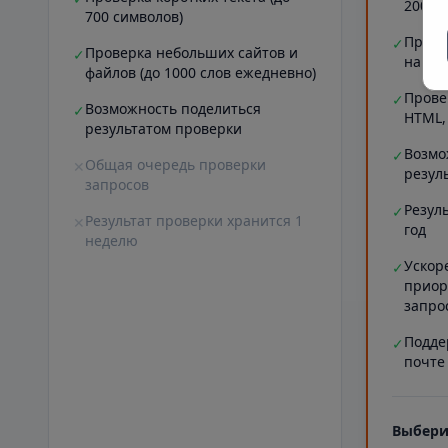
20000
700 символов)
Прове
✓
Проверка небольших сайтов и
✓
на ст
файлов (до 1000 слов ежедневно)
Прове
✓
Возможность поделиться
✓
HTML,
результатом проверки
Возмо
✓
Общая очередь проверки
✕
резул
запросов
Резул
✓
Результат проверки хранится 1
✕
год
неделю
Ускор
✓
приор
запро
Подде
✓
почте
Выбери