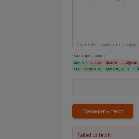
Ctrl + Enter - запустить проверку
Часто проверяют:
кешбэк
прайс
бьюти
лайфхак
спа
диджитал
мессенджер
сей
Проверить текст
Failed to fetch