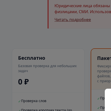
Юридические лица обязаны и
физлицами, СМИ. Использова
Читать подробнее
Бесплатно
Паке
Базовая проверка для небольших
Фиксир
задач
проверя
файлов,
0 ₽
с приор
Прове
✓
Проверка слов
✓
Прове
✓
Проверка коротких текста (до
✓