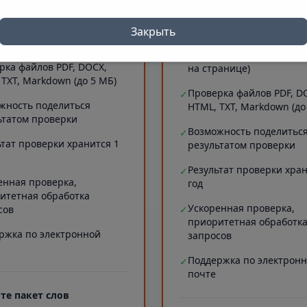
 символов)
Проверка длинных текст
✓
рка сайтов (до 5 МБ текста
20000 символов)
Закрыть
ранице)
Проверка сайтов (до 5 М
✓
рка файлов PDF, DOCX,
на странице)
 TXT, Markdown (до 5 МБ)
Проверка файлов PDF, D
✓
жность поделиться
HTML, TXT, Markdown (до
ьтатом проверки
Возможность поделитьс
✓
ьтат проверки хранится 1
результатом проверки
Результат проверки хран
✓
енная проверка,
год
итетная обработка
Ускоренная проверка,
сов
✓
приоритетная обработк
ржка по электронной
запросов
Поддержка по электрон
✓
почте
те пакет слов