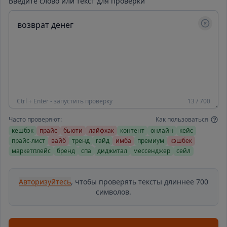
Введите слово или текст для проверки
Ctrl + Enter - запустить проверку
13 / 700
Часто проверяют:
Как пользоваться
кешбэк
прайс
бьюти
лайфхак
контент
онлайн
кейс
прайс-лист
вайб
тренд
гайд
имба
премиум
кэшбек
маркетплейс
бренд
спа
диджитал
мессенджер
сейл
Авторизуйтесь
, чтобы проверять тексты длиннее 700
символов.